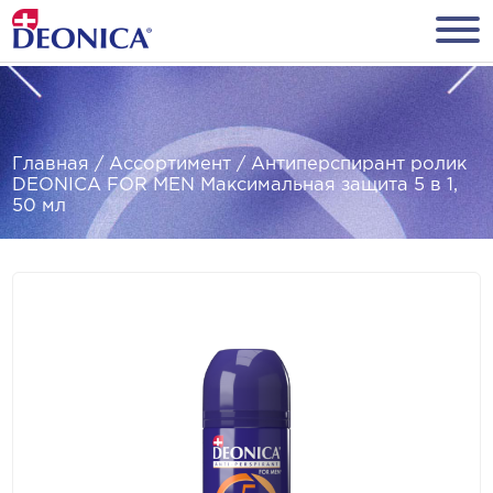
Главная
/
Ассортимент
/
Антиперспирант ролик
DEONICA FOR MEN Максимальная защита 5 в 1,
50 мл