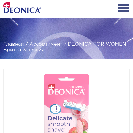
Главная
/
Ассортимент
/
DEONICA FOR WOMEN
Бритва 3 лезвия