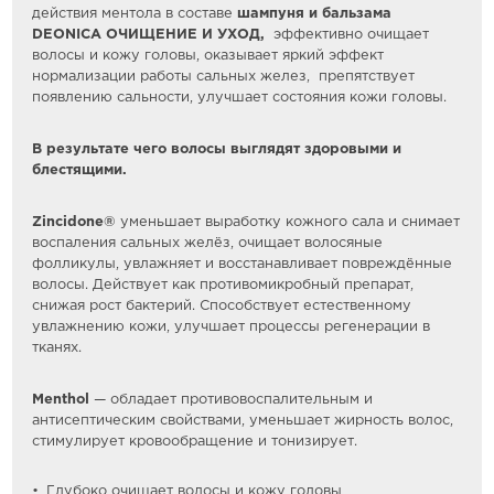
действия ментола в составе
шампуня и бальзама
DEONICA
ОЧИЩЕНИЕ
И
УХОД,
эффективно очищает
волосы и кожу головы, оказывает яркий эффект
нормализации работы сальных желез, препятствует
появлению сальности, улучшает состояния кожи головы.
В результате чего волосы
выглядят
здоровыми и
блестящими.
Zincidone®
уменьшает выработку кожного сала и снимает
воспаления сальных желёз, очищает волосяные
фолликулы, увлажняет и восстанавливает повреждённые
волосы. Действует как противомикробный препарат,
снижая рост бактерий. Способствует естественному
увлажнению кожи, улучшает процессы регенерации в
тканях.
Menthol
— обладает противовоспалительным и
антисептическим свойствами, уменьшает жирность волос,
стимулирует кровообращение и тонизирует.
Глубоко очищает волосы и кожу головы